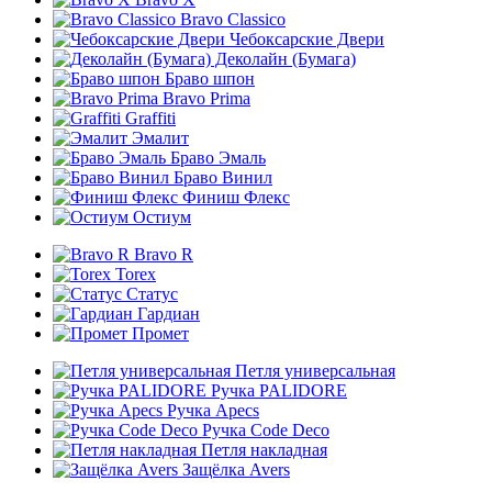
Bravo Classico
Чебоксарские Двери
Деколайн (Бумага)
Браво шпон
Bravo Prima
Graffiti
Эмалит
Браво Эмаль
Браво Винил
Финиш Флекс
Остиум
Bravo R
Torex
Статус
Гардиан
Промет
Петля универсальная
Ручка PALIDORE
Ручка Apecs
Ручка Code Deco
Петля накладная
Защёлка Avers