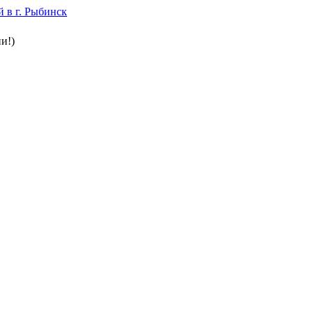
 в г. Рыбинск
и!)