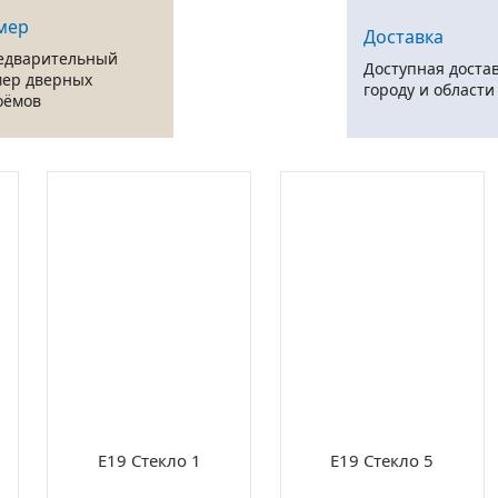
мер
Доставка
едварительный
Доступная достав
мер дверных
городу и области
оёмов
Е19 Стекло 1
Е19 Стекло 5