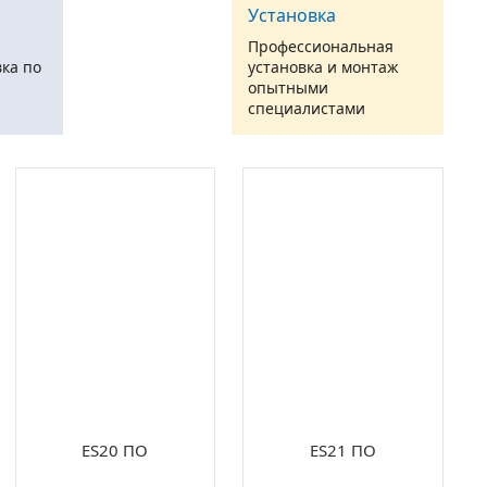
Установка
Профессиональная
ка по
установка и монтаж
опытными
специалистами
ES20 ПО
ES21 ПО