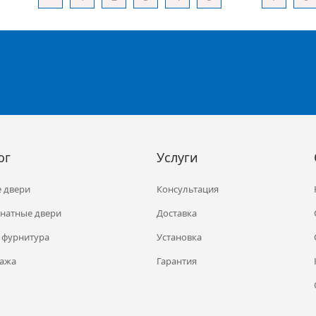
ог
Услуги
 двери
Консультация
натные двери
Доставка
 фурнитура
Установка
ажа
Гарантия