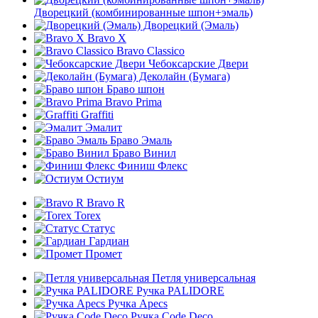
Дворецкий (комбинированные шпон+эмаль)
Дворецкий (Эмаль)
Bravo X
Bravo Classico
Чебоксарские Двери
Деколайн (Бумага)
Браво шпон
Bravo Prima
Graffiti
Эмалит
Браво Эмаль
Браво Винил
Финиш Флекс
Остиум
Bravo R
Torex
Статус
Гардиан
Промет
Петля универсальная
Ручка PALIDORE
Ручка Apecs
Ручка Code Deco