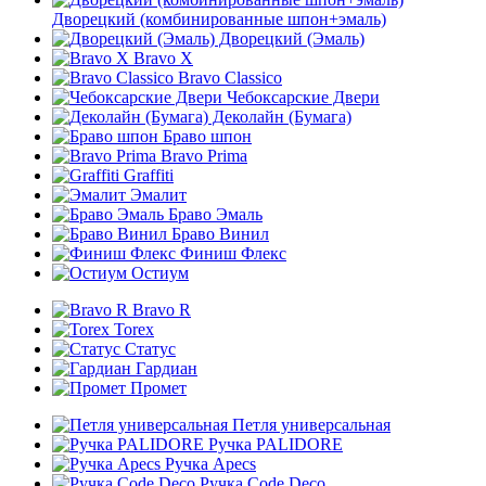
Дворецкий (комбинированные шпон+эмаль)
Дворецкий (Эмаль)
Bravo X
Bravo Classico
Чебоксарские Двери
Деколайн (Бумага)
Браво шпон
Bravo Prima
Graffiti
Эмалит
Браво Эмаль
Браво Винил
Финиш Флекс
Остиум
Bravo R
Torex
Статус
Гардиан
Промет
Петля универсальная
Ручка PALIDORE
Ручка Apecs
Ручка Code Deco