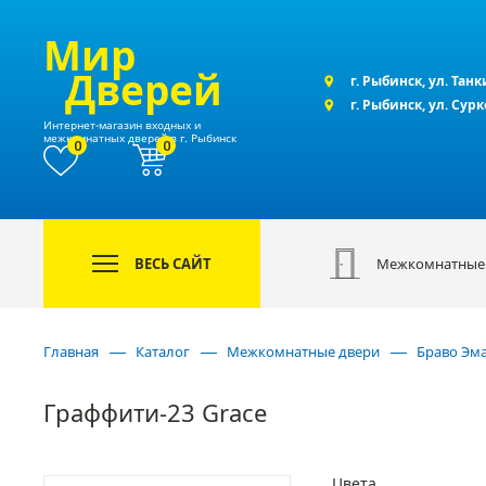
Мир
Дверей
г. Рыбинск, ул. Танк
г. Рыбинск, ул. Сур
Интернет-магазин входных и
межкомнатных дверей в г. Рыбинск
0
0
ВЕСЬ САЙТ
Межкомнатные
Главная
Каталог
Межкомнатные двери
Браво Эм
Граффити-23 Grace
Цвета