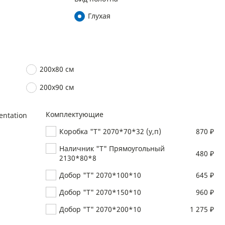
Глухая
200х80 см
200х90 см
Комплектующие
Коробка "Т" 2070*70*32 (у,п)
870 ₽
Наличник "Т" Прямоугольный
480 ₽
2130*80*8
Добор "Т" 2070*100*10
645 ₽
Добор "Т" 2070*150*10
960 ₽
Добор "Т" 2070*200*10
1 275 ₽