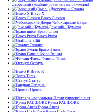
Дворецкий (комбинированные шпон+эмаль)
Дворецкий (Эмаль)
Bravo X
Bravo Classico
Чебоксарские Двери
Деколайн (Бумага)
Браво шпон
Bravo Prima
Graffiti
Эмалит
Браво Эмаль
Браво Винил
Финиш Флекс
Остиум
Bravo R
Torex
Статус
Гардиан
Промет
Петля универсальная
Ручка PALIDORE
Ручка Apecs
Ручка Code Deco