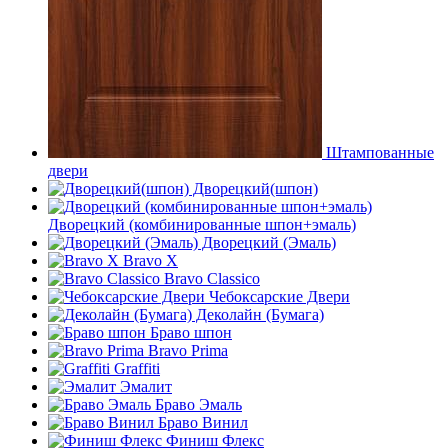
Штампованные
двери
Дворецкий(шпон)
Дворецкий (комбинированные шпон+эмаль)
Дворецкий (Эмаль)
Bravo X
Bravo Classico
Чебоксарские Двери
Деколайн (Бумага)
Браво шпон
Bravo Prima
Graffiti
Эмалит
Браво Эмаль
Браво Винил
Финиш Флекс