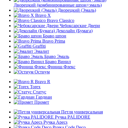
Дворецкий (комбинированные шпон+эмаль)
Дворецкий (Эмаль)
Bravo X
Bravo Classico
Чебоксарские Двери
Деколайн (Бумага)
Браво шпон
Bravo Prima
Graffiti
Эмалит
Браво Эмаль
Браво Винил
Финиш Флекс
Остиум
Bravo R
Torex
Статус
Гардиан
Промет
Петля универсальная
Ручка PALIDORE
Ручка Apecs
Ручка Code Deco