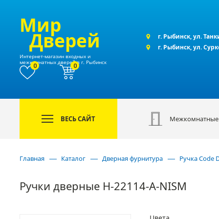
Мир
Дверей
г. Рыбинск, ул. Танк
г. Рыбинск, ул. Сур
Интернет-магазин входных и
межкомнатных дверей в г. Рыбинск
0
0
ВЕСЬ САЙТ
Межкомнатные
Главная
Каталог
Дверная фурнитура
Ручка Code 
Ручки дверные H-22114-A-NISM
Цвета