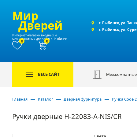
Мир
Дверей
г. Рыбинск, ул. Танк
г. Рыбинск, ул. Сур
Интернет-магазин входных и
межкомнатных дверей в г. Рыбинск
0
0
ВЕСЬ САЙТ
Межкомнатные
Главная
Каталог
Дверная фурнитура
Ручка Code 
Ручки дверные H-22083-A-NIS/CR
Цвета