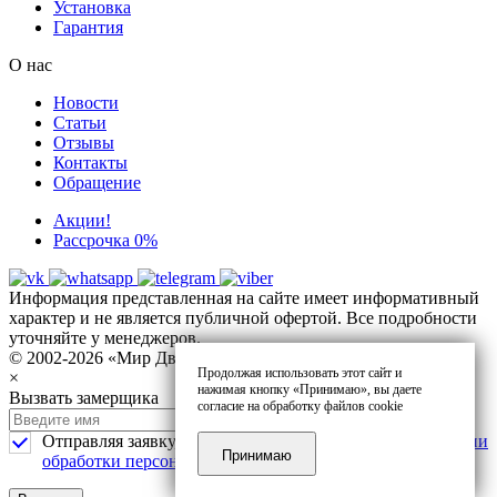
Установка
Гарантия
О нас
Новости
Статьи
Отзывы
Контакты
Обращение
Акции!
Рассрочка 0%
Информация представленная на сайте имеет информативный
характер и не является публичной офертой. Все подробности
уточняйте у менеджеров.
© 2002-2026 «Мир Дверей» ул. Танкистов 8
Продолжая использовать этот сайт и
×
нажимая кнопку «Принимаю», вы даете
Вызвать замерщика
согласие на обработку файлов cookie
Отправляя заявку, я соглашаюсь с
политикой в отношении
Принимаю
обработки персональных данных