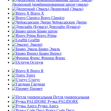
Дворецкий (комбинированные шпон+эмаль)
Дворецкий (Эмаль)
Bravo X
Bravo Classico
Чебоксарские Двери
Деколайн (Бумага)
Браво шпон
Bravo Prima
Graffiti
Эмалит
Браво Эмаль
Браво Винил
Финиш Флекс
Остиум
Bravo R
Torex
Статус
Гардиан
Промет
Петля универсальная
Ручка PALIDORE
Ручка Apecs
Ручка Code Deco